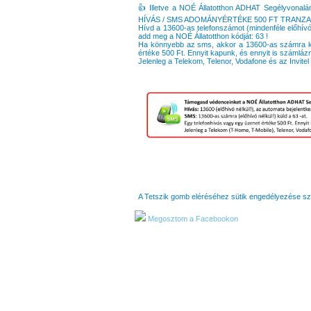
👍 Illetve a NOÉ Állatotthon ADHAT Segélyvonalán
HÍVÁS / SMS ADOMÁNYÉRTÉKE 500 FT TRANZ
Hívd a 13600-as telefonszámot (mindenféle előhívó
add meg a NOÉ Állatotthon kódját: 63 !
Ha könnyebb az sms, akkor a 13600-as számra kül
értéke 500 Ft. Ennyit kapunk, és ennyit is számláz
Jelenleg a Telekom, Telenor, Vodafone és az Invitel 
A Tetszik gomb eléréséhez sütik engedélyezése s
Megosztom a Facebookon