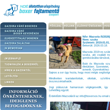
Név: Mazsola /5/2026
Nem: szuka
Született: 2019.01.01.
Bekerült: 2026.03.18.
Mazsola 2019-es szület
szuka, aki családi t
gondozásába társával, 
Bubi és Mazsola szup
életükben. Szeretetet,
ismerik. Gyerekekhez 
Sajnos a sor úgy hozta, hogy most mégis segítség
Mindketten ivartalanítottak, oltottak, szí
összeszoktathatók.
Jogi státuszuk hamarosan véglegesedik, így
Lehetőleg együtt.
Érdeklődni Mazsoláról az info@boxersos.hu email c