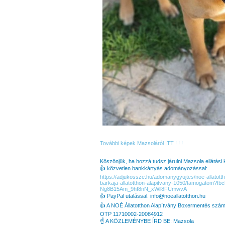
További képek Mazsoláról ITT ! ! !
Köszönjük, ha hozzá tudsz járulni Mazsola ellátási 
👍 közvetlen bankkártyás adományozással:
https://adjukossze.hu/adomanygyujtes/noe-allatott
barkaja-allatotthon-alapitvany-1050/tamogatom?
Ng8B15Am_9hf8nN_xWll8FUmwvA
👍 PayPal utalással: info@noeallatotthon.hu
👍 A NOÉ Állatotthon Alapítvány Boxermentés szám
OTP 11710002-20084912
☝️ A KÖZLEMÉNYBE ÍRD BE: Mazsola