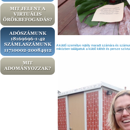
A küldő személye rejtély maradt számára és számunkr
miközben találgattuk a küldő kilétét és persze szívtu