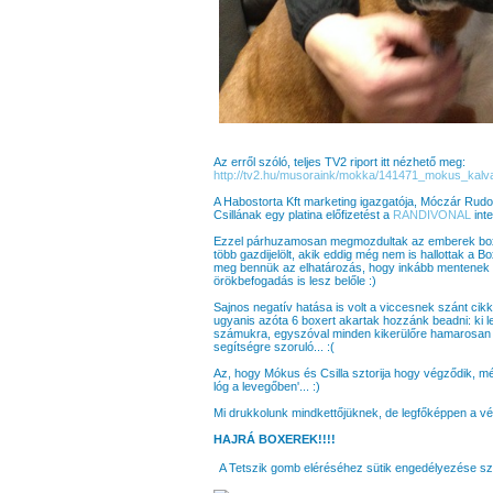
Az erről szóló, teljes TV2 riport itt nézhető meg:
http://tv2.hu/musoraink/mokka/141471_mokus_kalva
A Habostorta Kft marketing igazgatója, Móczár Rudolf,
Csillának egy platina előfizetést a
RANDIVONAL
inte
Ezzel párhuzamosan megmozdultak az emberek boxere
több gazdijelölt, akik eddig még nem is hallottak a B
meg bennük az elhatározás, hogy inkább mentenek b
örökbefogadás is lesz belőle :)
Sajnos negatív hatása is volt a viccesnek szánt ci
ugyanis azóta 6 boxert akartak hozzánk beadni: ki lead
számukra, egyszóval minden kikerülőre hamarosan fo
segítségre szoruló... :(
Az, hogy Mókus és Csilla sztorija hogy végződik, még
lóg a levegőben'... :)
Mi drukkolunk mindkettőjüknek, de legfőképpen a v
HAJRÁ BOXEREK!!!!
A Tetszik gomb eléréséhez sütik engedélyezése s