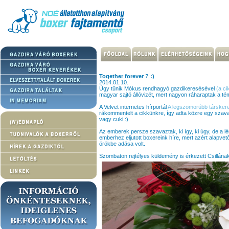
Together forever ? :)
2014.01.10.
Úgy tűnik Mókus rendhagyó gazdikeresésével
(a ci
magyar sajtó állóvizét, mert nagyon ráharaptak a té
A Velvet internetes hírportál
A legszomorúbb társkere
rákommentelt a cikkünkre, így adta közre egy szava
vagy cuki :)
Az emberek persze szavaztak, ki így, ki úgy, de a 
emberhez eljutott boxereink híre, mert azért alapv
örökbe adása volt.
Szombaton rejtélyes küldemény is érkezett Csillának