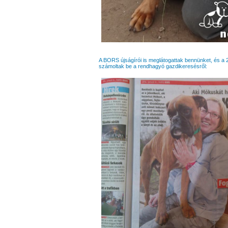
A BORS újságírói is meglátogattak bennünket, és a 
számoltak be a rendhagyó gazdikeresésről: